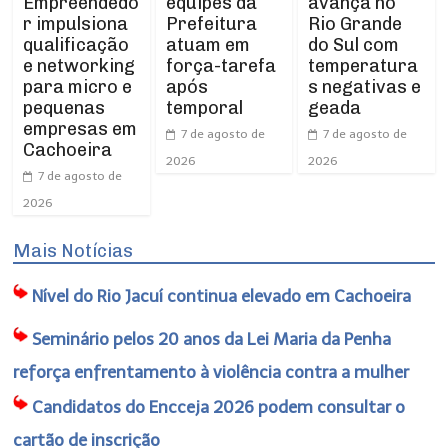
Empreendedo
equipes da
avança no
r impulsiona
Prefeitura
Rio Grande
qualificação
atuam em
do Sul com
e networking
força-tarefa
temperatura
para micro e
após
s negativas e
pequenas
temporal
geada
empresas em
7 de agosto de
7 de agosto de
Cachoeira
2026
2026
7 de agosto de
2026
Mais Notícias
Nível do Rio Jacuí continua elevado em Cachoeira
Seminário pelos 20 anos da Lei Maria da Penha
reforça enfrentamento à violência contra a mulher
Candidatos do Encceja 2026 podem consultar o
cartão de inscrição