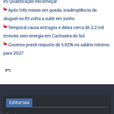
RS Qualificação Recomeçar
Após três meses em queda, inadimplência de
aluguel no RS volta a subir em junho
Temporal causa estragos e deixa cerca de 2,2 mil
imóveis sem energia em Cachoeira do Sul
Governo prevê reajuste de 5,92% no salário mínimo
para 2027
9°C
Editorias