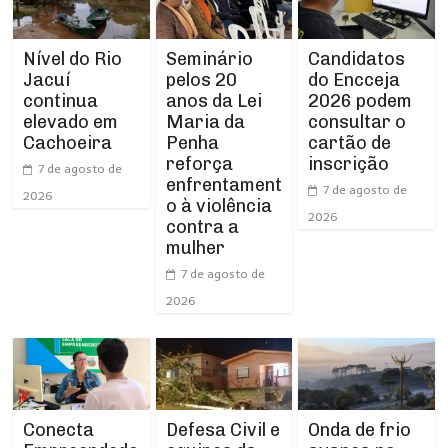
Nível do Rio
Seminário
Candidatos
Jacuí
pelos 20
do Encceja
continua
anos da Lei
2026 podem
elevado em
Maria da
consultar o
Cachoeira
Penha
cartão de
reforça
inscrição
7 de agosto de
enfrentament
7 de agosto de
2026
o à violência
2026
contra a
mulher
7 de agosto de
2026
Conecta
Defesa Civil e
Onda de frio