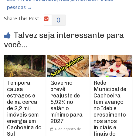
pessoas
→
Share This Post:
0
Talvez seja interessante para
você...
Temporal
Rede
Governo
causa
Municipal de
prevê
estragos e
Cachoeira
reajuste de
deixa cerca
tem avanço
5,92% no
de 2,2 mil
no Ideb e
salário
imóveis sem
crescimento
mínimo para
energia em
nos anos
2027
Cachoeira do
iniciais e
6 de agosto de
Sul
finais do