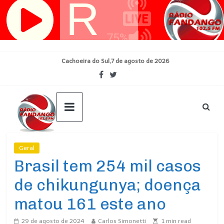
Pular
para
o
conteúdo
Cachoeira do Sul,7 de agosto de 2026
Geral
Ultimas Noticias
Brasil tem 254 mil casos
de chikungunya; doença
matou 161 este ano
29 de agosto de 2024
Carlos Simonetti
1
min read