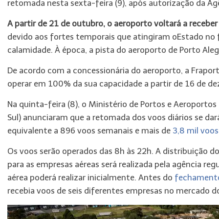
retomada nesta sexta-feira (9), após autorização da Agê
A partir de 21 de outubro, o aeroporto voltará a recebe
devido aos fortes temporais que atingiram oEstado no 
calamidade. À época, a pista do aeroporto de Porto Aleg
De acordo com a concessionária do aeroporto, a Fraport 
operar em 100% da sua capacidade a partir de 16 de d
Na quinta-feira (8), o Ministério de Portos e Aeroporto
Sul) anunciaram que a retomada dos voos diários se dar
equivalente a 896 voos semanais e mais de
3,8 mil voo
Os voos serão operados das 8h às 22h. A distribuição dos
para as empresas aéreas será realizada pela agência reg
aérea poderá realizar inicialmente. Antes do
fechamento
recebia voos de seis diferentes empresas no mercado d