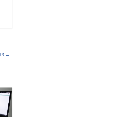
013
→