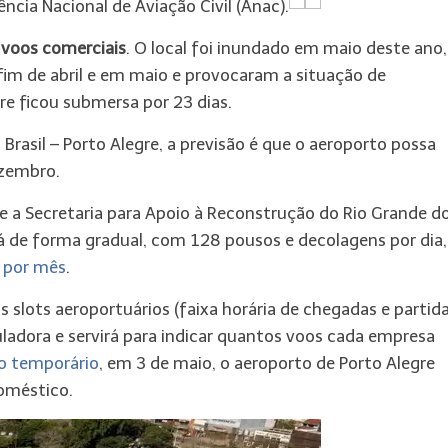
ncia Nacional de Aviação Civil (Anac).
r voos comerciais
. O local foi inundado em maio deste ano,
fim de abril e em maio e provocaram a situação de
re ficou submersa por 23 dias.
Brasil – Porto Alegre, a previsão é que o aeroporto possa
ezembro.
s e a Secretaria para Apoio à Reconstrução do Rio Grande d
á de forma gradual, com 128 pousos e decolagens por dia,
s por mês
.
 slots aeroportuários (faixa horária de chegadas e partida
uladora e servirá para indicar quantos voos cada empresa
 temporário
, em 3 de maio, o aeroporto de Porto Alegre
oméstico.