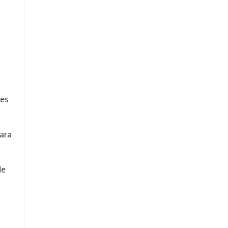
ves
ara
de