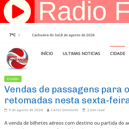
Pular
para
o
conteúdo
7°C
Cachoeira do Sul,8 de agosto de 2026
INÍCIO
ULTIMAS NOTICIAS
CIDADE
Estado
Ultimas Noticias
Vendas de passagens para o
retomadas nesta sexta-feir
9 de agosto de 2024
Carlos Simonetti
2
min read
A venda de bilhetes aéreos com destino ou partida do ae