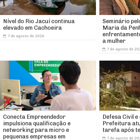
Nível do Rio Jacuí continua
Seminário pel
elevado em Cachoeira
Maria da Pen
enfrentamento
7 de agosto de 2026
a mulher
7 de agosto de 20
Conecta Empreendedor
Defesa Civil e
impulsiona qualificação e
Prefeitura at
networking para micro e
tarefa após t
pequenas empresas em
7 de agosto de 20