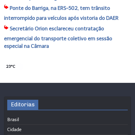
Ponte do Barriga, na ERS-502, tem trânsito
interrompido para veículos após vistoria do DAER
Secretário Orion esclareceu contratação
emergencial do transporte coletivo em sessão
especial na Câmara
23°C
Editorias
Brasil
Cidade