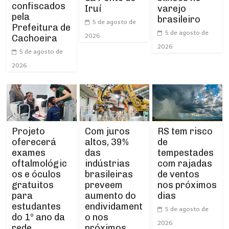
confiscados
Iruí
varejo
pela
brasileiro
5 de agosto de
Prefeitura de
5 de agosto de
2026
Cachoeira
2026
5 de agosto de
2026
Projeto
RS tem risco
Com juros
oferecerá
de
altos, 39%
exames
tempestades
das
oftalmológic
com rajadas
indústrias
os e óculos
de ventos
brasileiras
gratuitos
nos próximos
preveem
para
dias
aumento do
estudantes
endividament
5 de agosto de
do 1º ano da
o nos
2026
rede
próximos