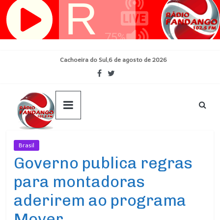
Pular
para
o
conteúdo
Cachoeira do Sul,6 de agosto de 2026
Brasil
Ultimas Noticias
Governo publica regras
para montadoras
aderirem ao programa
Mover