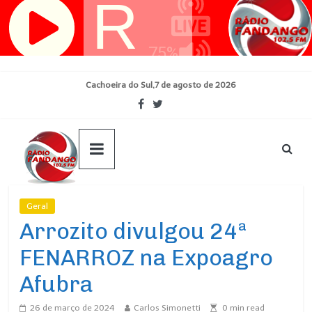
Pular
para
o
conteúdo
Cachoeira do Sul,7 de agosto de 2026
Geral
Ultimas Noticias
Arrozito divulgou 24ª
FENARROZ na Expoagro
Afubra
26 de março de 2024
Carlos Simonetti
0
min read