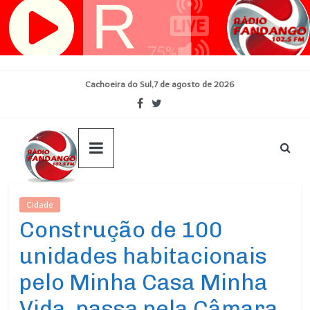
Pular
para
o
conteúdo
Cachoeira do Sul,7 de agosto de 2026
Cidade
Ultimas Noticias
Construção de 100
unidades habitacionais
pelo Minha Casa Minha
Vida, passa pela Câmara