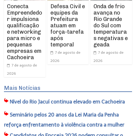
Conecta
Defesa Civil e
Onda de frio
Empreendedo
equipes da
avança no
r impulsiona
Prefeitura
Rio Grande
qualificação
atuam em
do Sul com
e networking
força-tarefa
temperatura
para micro e
após
s negativas e
pequenas
temporal
geada
empresas em
7 de agosto de
7 de agosto de
Cachoeira
2026
2026
7 de agosto de
2026
Mais Notícias
Nível do Rio Jacuí continua elevado em Cachoeira
Seminário pelos 20 anos da Lei Maria da Penha
reforça enfrentamento à violência contra a mulher
Candidatos do Encceja 2026 podem consultar o