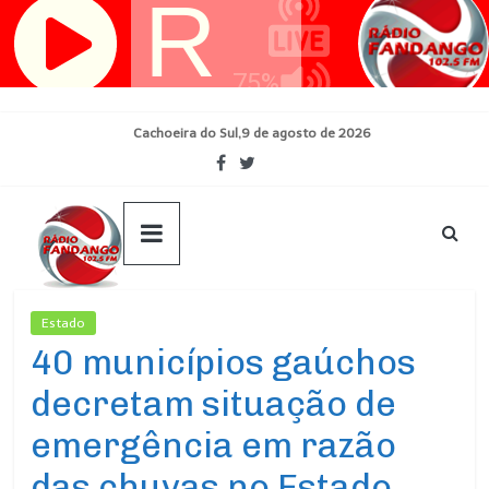
Pular
para
o
conteúdo
Cachoeira do Sul,9 de agosto de 2026
Estado
Ultimas Noticias
40 municípios gaúchos
decretam situação de
emergência em razão
das chuvas no Estado