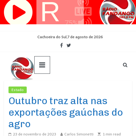
Pular
para
o
conteúdo
Cachoeira do Sul,7 de agosto de 2026
Estado
Ultimas Noticias
Outubro traz alta nas
exportações gaúchas do
agro
23 de novembro de 2023
Carlos Simonetti
1
min read