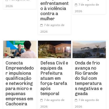
enfrentament
7 de agosto de
2026
o à violência
2026
contra a
mulher
7 de agosto de
2026
Conecta
Defesa Civil e
Onda de frio
Empreendedo
equipes da
avança no
r impulsiona
Prefeitura
Rio Grande
qualificação
atuam em
do Sul com
e networking
força-tarefa
temperatura
para micro e
após
s negativas e
pequenas
temporal
geada
empresas em
7 de agosto de
7 de agosto de
Cachoeira
2026
2026