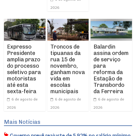
2026
Expresso
Troncos de
Balardin
Presidente
tipuanas da
assina ordem
amplia prazo
rua 15 de
de serviço
do processo
novembro,
para
seletivo para
ganham nova
reforma da
motoristas
vida em
Estação de
até esta
escolas
Transbordo
sexta-feira
municipais
da Ferreira
6 de agosto de
6 de agosto de
6 de agosto de
2026
2026
2026
Mais Notícias
Governo prevê reajuste de 5,92% no salário mínimo