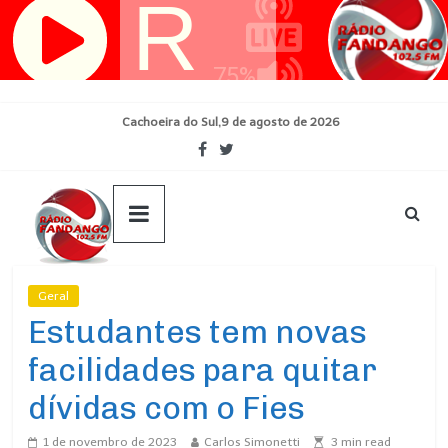
Pular
para
o
conteúdo
Cachoeira do Sul,9 de agosto de 2026
Geral
Ultimas Noticias
Estudantes tem novas
facilidades para quitar
dívidas com o Fies
1 de novembro de 2023
Carlos Simonetti
3
min read