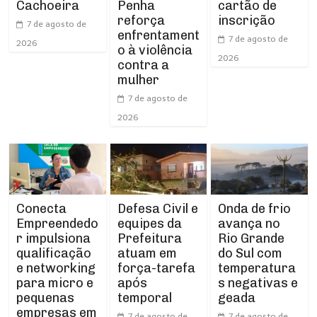
Cachoeira
Penha
cartão de
reforça
inscrição
7 de agosto de
enfrentament
7 de agosto de
2026
o à violência
2026
contra a
mulher
7 de agosto de
2026
Conecta
Defesa Civil e
Onda de frio
Empreendedo
equipes da
avança no
r impulsiona
Prefeitura
Rio Grande
qualificação
atuam em
do Sul com
e networking
força-tarefa
temperatura
para micro e
após
s negativas e
pequenas
temporal
geada
empresas em
7 de agosto de
7 de agosto de