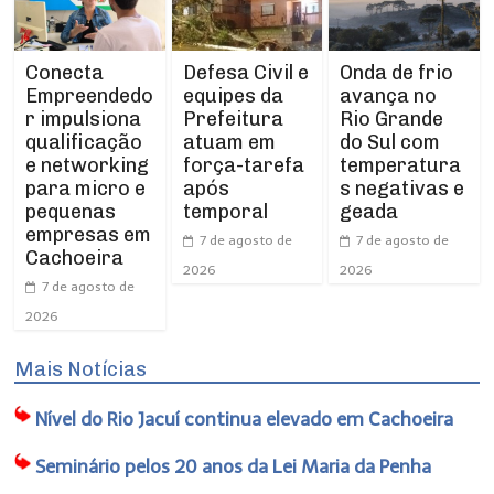
Conecta
Defesa Civil e
Onda de frio
Empreendedo
equipes da
avança no
r impulsiona
Prefeitura
Rio Grande
qualificação
atuam em
do Sul com
e networking
força-tarefa
temperatura
para micro e
após
s negativas e
pequenas
temporal
geada
empresas em
7 de agosto de
7 de agosto de
Cachoeira
2026
2026
7 de agosto de
2026
Mais Notícias
Nível do Rio Jacuí continua elevado em Cachoeira
Seminário pelos 20 anos da Lei Maria da Penha