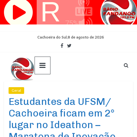
Pular
para
o
conteúdo
Cachoeira do Sul,8 de agosto de 2026
Geral
Ultimas Noticias
Estudantes da UFSM/
Cachoeira ficam em 2°
lugar no Ideathon –
Maratona de Inovação