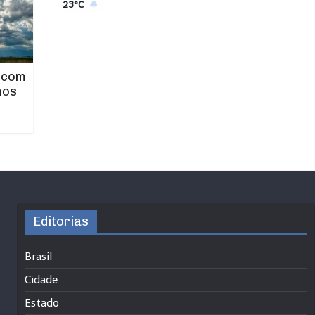
23°C
 com
mos
Editorias
Brasil
Cidade
Estado