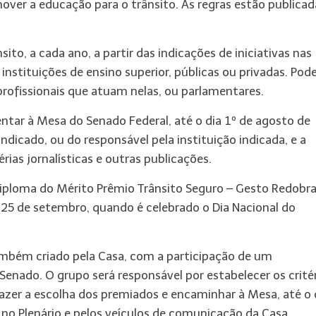
over a educação para o trânsito. As regras estão publicad
ito, a cada ano, a partir das indicações de iniciativas nas
instituições de ensino superior, públicas ou privadas. Pod
 profissionais que atuam nelas, ou parlamentares.
sentar à Mesa do Senado Federal, até o dia 1º de agosto de
indicado, ou do responsável pela instituição indicada, e a
s jornalísticas e outras publicações.
iploma do Mérito Prêmio Trânsito Seguro – Gesto Redobr
a 25 de setembro, quando é celebrado o Dia Nacional do
ambém criado pela Casa, com a participação de um
Senado. O grupo será responsável por estabelecer os crité
 fazer a escolha dos premiados e encaminhar à Mesa, até o 
no Plenário e pelos veículos de comunicação da Casa.