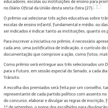
educadores, escolas ou instituições de ensino para prom
no Diário Oficial da União desta sexta-feira (27).
O prêmio vai selecionar três ações educativas sobre trâns
escolas de ensino infantil, fundamental e médio, ou das 
ser indicados e indicar tanto as instituições, quanto os
Para inscrever a iniciativa no prêmio, é necessário apre
cada ano, uma justificativa de indicação, o currículo do 
documentação que comprove a ação, como fotos, matéria
Como prêmio será entregue aos três selecionados um D
para o Futuro, em sessão especial do Senado, a cada di
Trânsito.
A escolha dos premiados será feita por um conselho, t
representante de cada partido político com assento no 
do concurso, elaborar e divulgar as regras de inscrição,
1º de setembro, o nome dos escolhidos para divulgação 