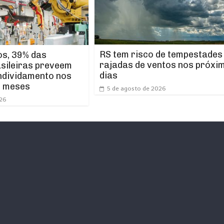
RS tem risco de tempestades
os, 39% das
rajadas de ventos nos próxi
asileiras preveem
dias
ndividamento nos
s meses
5 de agosto de 2026
026