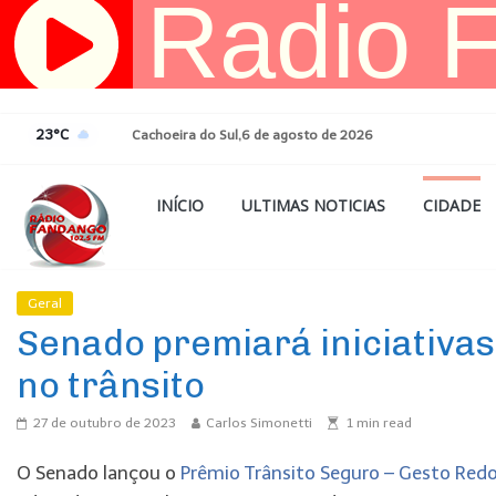
Pular
para
o
conteúdo
23°C
Cachoeira do Sul,6 de agosto de 2026
INÍCIO
ULTIMAS NOTICIAS
CIDADE
Geral
Ultimas Noticias
Senado premiará iniciativa
no trânsito
27 de outubro de 2023
Carlos Simonetti
1
min read
O Senado lançou o
Prêmio Trânsito Seguro – Gesto Red