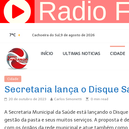
Pular
para
o
conteúdo
7°C
Cachoeira do Sul,9 de agosto de 2026
INÍCIO
ULTIMAS NOTICIAS
CIDADE
Cidade
Ultimas Noticias
Secretaria lança o Disque 
20 de outubro de 2023
Carlos Simonetti
0
min read
A Secretaria Municipal da Saúde está lançando o Disqu
gestão da pasta e seus muitos serviços. A proposta é d
com os órgãos da rede municipal e atue também como 