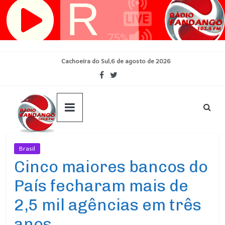
Pular
para
o
conteúdo
Cachoeira do Sul,6 de agosto de 2026
Brasil
Ultimas Noticias
Cinco maiores bancos do
País fecharam mais de
2,5 mil agências em três
anos