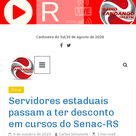
Pular
para
o
conteúdo
Cachoeira do Sul,10 de agosto de 2026
Geral
Ultimas Noticias
Servidores estaduais
passam a ter desconto
em cursos do Senac-RS
9 de outubro de 2023
Carlos Simonetti
1
min read