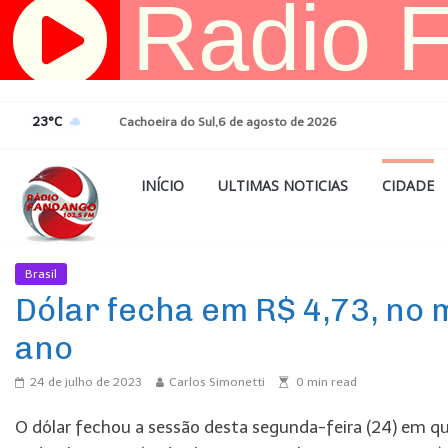
Pular
para
o
conteúdo
23°C
Cachoeira do Sul,6 de agosto de 2026
INÍCIO
ULTIMAS NOTICIAS
CIDADE
Brasil
Ultimas Noticias
Dólar fecha em R$ 4,73, no
ano
24 de julho de 2023
Carlos Simonetti
0
min read
O dólar fechou a sessão desta segunda-feira (24) em q