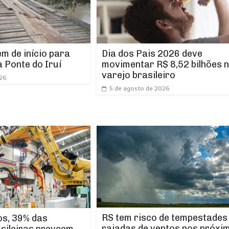
m de início para
Dia dos Pais 2026 deve
 Ponte do Iruí
movimentar R$ 8,52 bilhões 
varejo brasileiro
026
5 de agosto de 2026
RS tem risco de tempestades
os, 39% das
rajadas de ventos nos próxi
asileiras preveem