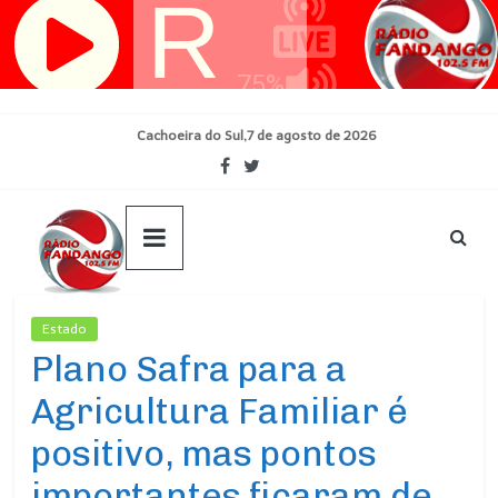
Pular
para
o
conteúdo
Cachoeira do Sul,7 de agosto de 2026
Estado
Ultimas Noticias
Plano Safra para a
Agricultura Familiar é
positivo, mas pontos
importantes ficaram de