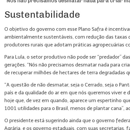
“Nós não precisamos desmatar nada para criar mai
Sustentabilidade
O objetivo do governo com esse Plano Safra é incentiv
ambientalmente sustentáveis, com redução das taxas d
produtores rurais que adotam práticas agropecuárias c
Para Lula, o setor produtivo não pode ser “predador” da
gerações. “Nós não precisamos desmatar nada para criar
de recuperar milhões de hectares de terra degradadas qu
“A questão de não desmatar, seja o Cerrado, seja o Pan
país e da qualidade do ar em que nós queremos viver e 
hoje que, de vez em quando, aparece um espertinho que
1001 utilidades para o Brasil, menos de plantar cana”, 
O presidente está sugerindo ainda que o governo federa
Agrária, e os governo estaduais, com suas secretarias, 