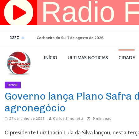
Pular
para
o
conteúdo
13°C
Cachoeira do Sul,7 de agosto de 2026
INÍCIO
ULTIMAS NOTICIAS
CIDADE
Brasil
Ultimas Noticias
Governo lança Plano Safra d
agronegócio
27 de junho de 2023
Carlos Simonetti
9
min read
O presidente Luiz Inácio Lula da Silva lançou, nesta te