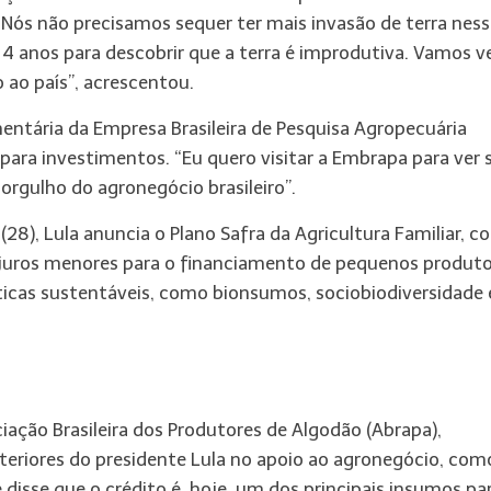
“Nós não precisamos sequer ter mais invasão de terra nes
u 4 anos para descobrir que a terra é improdutiva. Vamos v
 ao país”, acrescentou.
entária da Empresa Brasileira de Pesquisa Agropecuária
ara investimentos. “Eu quero visitar a Embrapa para ver 
orgulho do agronegócio brasileiro”.
8), Lula anuncia o Plano Safra da Agricultura Familiar, c
e juros menores para o financiamento de pequenos produt
ticas sustentáveis, como bionsumos, sociobiodiversidade 
iação Brasileira dos Produtores de Algodão (Abrapa),
teriores do presidente Lula no apoio ao agronegócio, com
 disse que o crédito é, hoje, um dos principais insumos pa