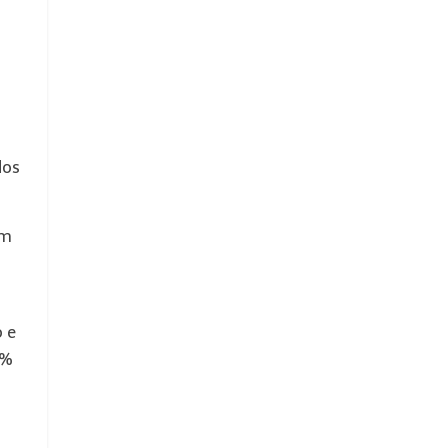
dos
om
 e
5%