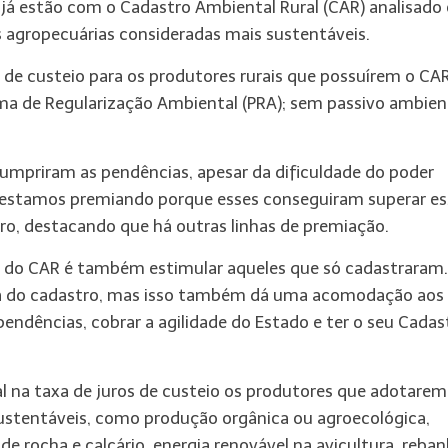
 já estão com o Cadastro Ambiental Rural (CAR) analisado 
 agropecuárias consideradas mais sustentáveis.
s de custeio para os produtores rurais que possuírem o CA
a de Regularização Ambiental (PRA); sem passivo ambient
cumpriram as pendências, apesar da dificuldade do poder
s estamos premiando porque esses conseguiram superar es
varo, destacando que há outras linhas de premiação.
o do CAR é também estimular aqueles que só cadastraram.
sta do cadastro, mas isso também dá uma acomodação aos
endências, cobrar a agilidade do Estado e ter o seu Cadas
l na taxa de juros de custeio os produtores que adotarem
ustentáveis, como produção orgânica ou agroecológica,
e rocha e calcário, energia renovável na avicultura, reba