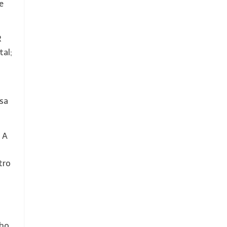
e
R
al;
sa
 A
tro
nho