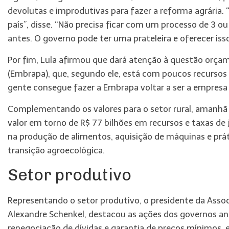
devolutas e improdutivas para fazer a reforma agrária. 
país”, disse. “Não precisa ficar com um processo de 3 o
antes. O governo pode ter uma prateleira e oferecer isso
Por fim, Lula afirmou que dará atenção à questão orçam
(Embrapa), que, segundo ele, está com poucos recursos p
gente consegue fazer a Embrapa voltar a ser a empresa 
Complementando os valores para o setor rural, amanhã (2
valor em torno de R$ 77 bilhões em recursos e taxas d
na produção de alimentos, aquisição de máquinas e prá
transição agroecológica.
Setor produtivo
Representando o setor produtivo, o presidente da Assoc
Alexandre Schenkel, destacou as ações dos governos an
renegociação de dívidas e garantia de preços mínimos, e