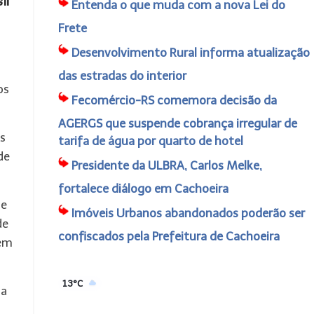
il
Entenda o que muda com a nova Lei do
Frete
Desenvolvimento Rural informa atualização
das estradas do interior
os
Fecomércio-RS comemora decisão da
AGERGS que suspende cobrança irregular de
as
tarifa de água por quarto de hotel
de
Presidente da ULBRA, Carlos Melke,
fortalece diálogo em Cachoeira
se
Imóveis Urbanos abandonados poderão ser
de
confiscados pela Prefeitura de Cachoeira
tem
13°C
ma