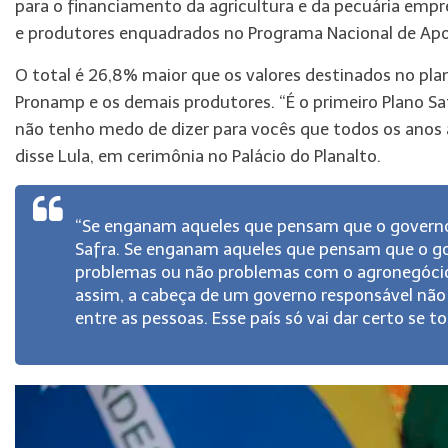
para o financiamento da agricultura e da pecuária empres
e produtores enquadrados no Programa Nacional de Apo
O total é 26,8% maior que os valores destinados no plan
Pronamp e os demais produtores. “É o primeiro Plano S
não tenho medo de dizer para vocês que todos os anos a
disse Lula, em cerimônia no Palácio do Planalto.
“Se enganam aqueles que pensam que o governo
Safra. Se enganam aqueles que pensam que o g
problemas ou não problemas com o agronegócio 
assim, a cabeça de um governo responsável não 
entre as pessoas. Esse país só vai dar certo se 