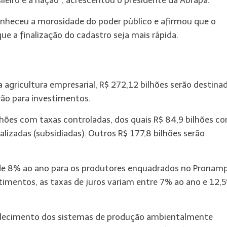
ileiro e a nação”, acrescentou o presidente da Abrapa.
econheceu a morosidade do poder público e afirmou que o
e a finalização do cadastro seja mais rápida.
a agricultura empresarial, R$ 272,12 bilhões serão destina
rão para investimentos.
lhões com taxas controladas, dos quais R$ 84,9 bilhões c
lizadas (subsidiadas). Outros R$ 177,8 bilhões serão
o de 8% ao ano para os produtores enquadrados no Pronamp
timentos, as taxas de juros variam entre 7% ao ano e 12,
rtalecimento dos sistemas de produção ambientalmente