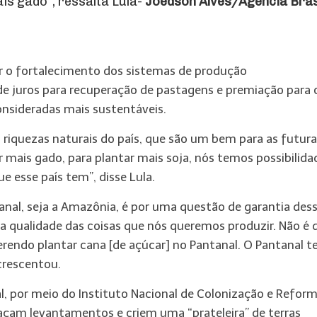
s gado”, ressalta Lula-
Joédson Alves/Agência Bras
ar o fortalecimento dos sistemas de produção
e juros para recuperação de pastagens e premiação para 
onsideradas mais sustentáveis.
s riquezas naturais do país, que são um bem para as futur
 mais gado, para plantar mais soja, nós temos possibilida
e esse país tem”, disse Lula.
tanal, seja a Amazônia, é por uma questão de garantia des
da qualidade das coisas que nós queremos produzir. Não é 
rendo plantar cana [de açúcar] no Pantanal. O Pantanal 
acrescentou.
l, por meio do Instituto Nacional de Colonização e Refor
façam levantamentos e criem uma “prateleira” de terras