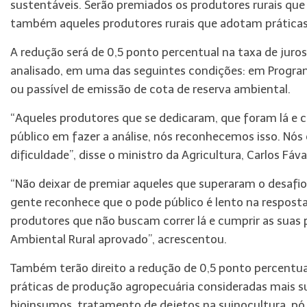
sustentáveis. Serão premiados os produtores rurais que
também aqueles produtores rurais que adotam práticas
A redução será de 0,5 ponto percentual na taxa de juro
analisado, em uma das seguintes condições: em Program
ou passível de emissão de cota de reserva ambiental.
“Aqueles produtores que se dedicaram, que foram lá e 
público em fazer a análise, nós reconhecemos isso. Nó
dificuldade”, disse o ministro da Agricultura, Carlos Fá
“Não deixar de premiar aqueles que superaram o desafi
gente reconhece que o pode público é lento na respo
produtores que não buscam correr lá e cumprir as suas p
Ambiental Rural aprovado”, acrescentou.
Também terão direito a redução de 0,5 ponto percentua
práticas de produção agropecuária consideradas mais s
bioinsumos, tratamento de dejetos na suinocultura, pó d