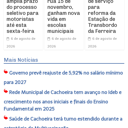
amplia prazo
rua 15 de
de serviço
do processo
novembro,
para
seletivo para
ganham nova
reforma da
motoristas
vida em
Estação de
até esta
escolas
Transbordo
sexta-feira
municipais
da Ferreira
6 de agosto de
6 de agosto de
6 de agosto de
2026
2026
2026
Mais Notícias
Governo prevê reajuste de 5,92% no salário mínimo
para 2027
Rede Municipal de Cachoeira tem avanço no Ideb e
crescimento nos anos iniciais e finais do Ensino
Fundamental em 2025
Saúde de Cachoeira terá turno estendido durante a