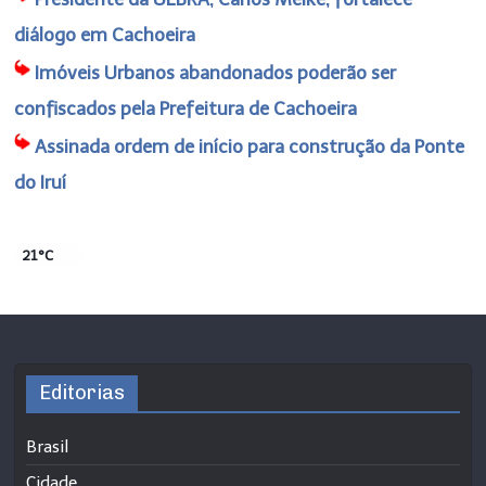
diálogo em Cachoeira
Imóveis Urbanos abandonados poderão ser
confiscados pela Prefeitura de Cachoeira
Assinada ordem de início para construção da Ponte
do Iruí
21°C
Editorias
Brasil
Cidade