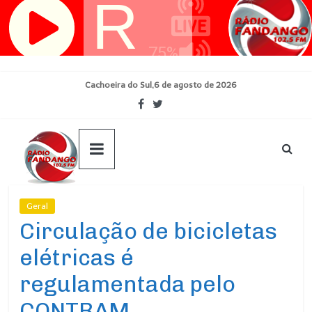
Pular
para
o
conteúdo
Cachoeira do Sul,6 de agosto de 2026
Geral
Ultimas Noticias
Circulação de bicicletas
elétricas é
regulamentada pelo
CONTRAM