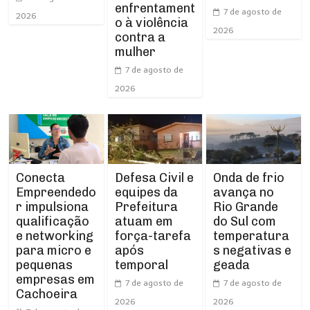
enfrentament
7 de agosto de
2026
o à violência
2026
contra a
mulher
7 de agosto de
2026
Conecta
Defesa Civil e
Onda de frio
Empreendedo
equipes da
avança no
r impulsiona
Prefeitura
Rio Grande
qualificação
atuam em
do Sul com
e networking
força-tarefa
temperatura
para micro e
após
s negativas e
pequenas
temporal
geada
empresas em
7 de agosto de
7 de agosto de
Cachoeira
2026
2026