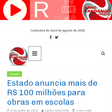
Pular
para
o
conteúdo
Cachoeira do Sul,6 de agosto de 2026
Estado
Ultimas Noticias
Estado anuncia mais de
R$ 100 milhões para
obras em escolas
6 de junho de 2023
Carlos Simonetti
1
min read