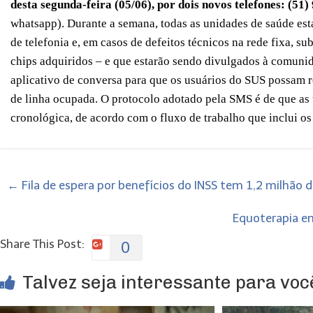
desta segunda-feira (05/06), por dois novos telefones: (51)
whatsapp).
Durante a semana, todas as unidades de saúde es
de telefonia e, em casos de defeitos técnicos na rede fixa,
sub
chips adquiridos – e que estarão sendo divulgados à comunida
aplicativo de conversa para que os usuários do SUS possam
de
linha
ocupad
a
.
O protocolo adotado pela SMS é de que as
cronológica,
de acordo com o fluxo
de trabalho
que inclui
os
←
Fila de espera por benefícios do INSS tem 1,2 milhão 
Equoterapia e
Share This Post:
0
Talvez seja interessante para você