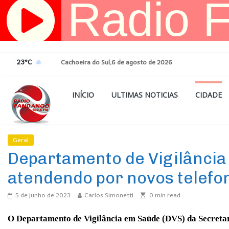
Pular
para
o
conteúdo
23°C
Cachoeira do Sul,6 de agosto de 2026
INÍCIO
ULTIMAS NOTICIAS
CIDADE
Geral
Ultimas Noticias
Departamento de Vigilância
atendendo por novos telefo
5 de junho de 2023
Carlos Simonetti
0
min read
O Departamento de Vigilância em Saúde (DVS) da Secreta