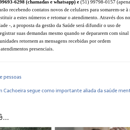
 99693-6298 (
chamadas
e whatsapp) e
(51) 99798-0157 (apen
tarão recebendo
contatos
novos
de celulares
para somarem-se à 
stituir a estes números e retomar o atendimento.
Através d
os n
de -, a proposta da gestão da Saúde será difundir o uso de
 registrar suas demandas mesmo quando se depararem com sinal
 unidades retornem as mensagens recebidas por ordem
 atendimentos presenciais.
de pessoas
m Cachoeira segue como importante aliada da saúde men
...