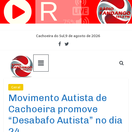
Pular
para
o
conteúdo
Cachoeira do Sul,9 de agosto de 2026
Geral
Ultimas Noticias
Movimento Autista de
Cachoeira promove
“Desabafo Autista” no dia
24