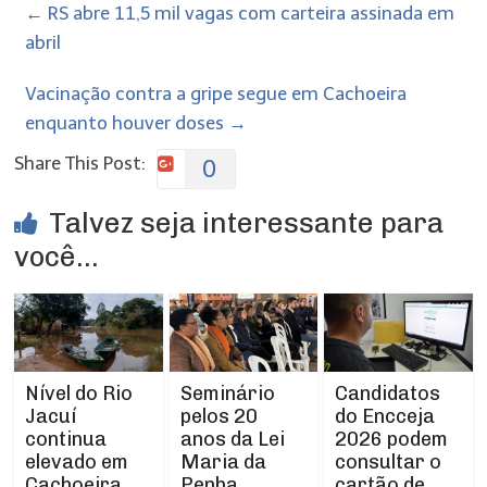
←
RS abre 11,5 mil vagas com carteira assinada em
abril
Vacinação contra a gripe segue em Cachoeira
enquanto houver doses
→
Share This Post:
0
Talvez seja interessante para
você...
Nível do Rio
Seminário
Candidatos
Jacuí
pelos 20
do Encceja
continua
anos da Lei
2026 podem
elevado em
Maria da
consultar o
Cachoeira
Penha
cartão de