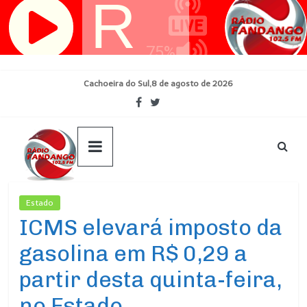
Pular
para
o
conteúdo
Cachoeira do Sul,8 de agosto de 2026
Estado
Ultimas Noticias
ICMS elevará imposto da
gasolina em R$ 0,29 a
partir desta quinta-feira,
no Estado