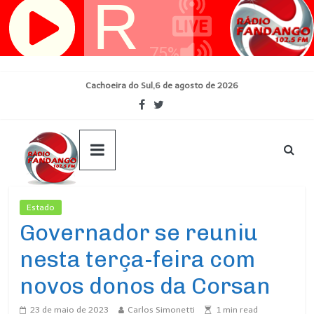
Pular
para
o
conteúdo
Cachoeira do Sul,6 de agosto de 2026
Estado
Ultimas Noticias
Governador se reuniu
nesta terça-feira com
novos donos da Corsan
23 de maio de 2023
Carlos Simonetti
1
min read