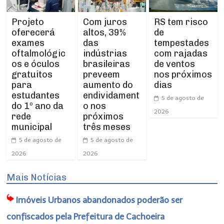
Projeto
RS tem risco
Com juros
oferecerá
de
altos, 39%
exames
tempestades
das
oftalmológic
com rajadas
indústrias
os e óculos
de ventos
brasileiras
gratuitos
nos próximos
preveem
para
dias
aumento do
estudantes
endividament
5 de agosto de
do 1º ano da
o nos
2026
rede
próximos
municipal
três meses
5 de agosto de
5 de agosto de
2026
2026
Mais Notícias
Imóveis Urbanos abandonados poderão ser
confiscados pela Prefeitura de Cachoeira