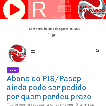
Pular
para
o
conteúdo
Cachoeira do Sul,8 de agosto de 2026
Brasil
Ultimas Noticias
Abono do PIS/Pasep
ainda pode ser pedido
por quem perdeu prazo
30 de dezembro de 2022
Carlos Simonetti
2
min read