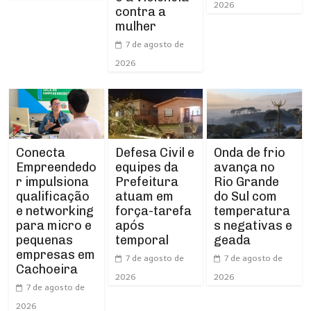
2026
contra a
mulher
7 de agosto de
2026
Conecta
Defesa Civil e
Onda de frio
Empreendedo
equipes da
avança no
r impulsiona
Prefeitura
Rio Grande
qualificação
atuam em
do Sul com
e networking
força-tarefa
temperatura
para micro e
após
s negativas e
pequenas
temporal
geada
empresas em
7 de agosto de
7 de agosto de
Cachoeira
2026
2026
7 de agosto de
2026