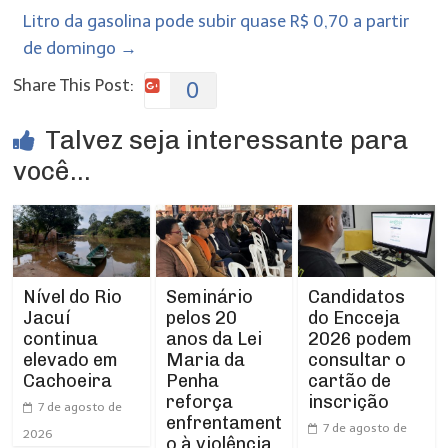
Litro da gasolina pode subir quase R$ 0,70 a partir
de domingo
→
Share This Post:
0
Talvez seja interessante para
você...
Nível do Rio
Seminário
Candidatos
Jacuí
pelos 20
do Encceja
continua
anos da Lei
2026 podem
elevado em
Maria da
consultar o
Cachoeira
Penha
cartão de
reforça
inscrição
7 de agosto de
enfrentament
7 de agosto de
2026
o à violência