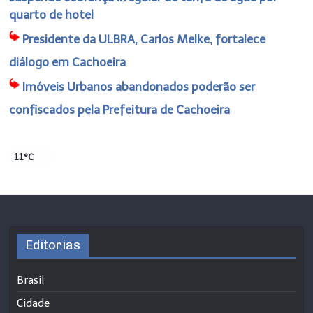
quarto de hotel
Presidente da ULBRA, Carlos Melke, fortalece
diálogo em Cachoeira
Imóveis Urbanos abandonados poderão ser
confiscados pela Prefeitura de Cachoeira
11°C
Editorias
Brasil
Cidade