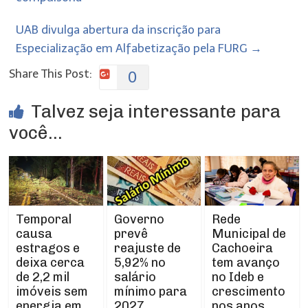
UAB divulga abertura da inscrição para
Especialização em Alfabetização pela FURG
→
Share This Post:
0
Talvez seja interessante para
você...
Temporal
Rede
Governo
causa
Municipal de
prevê
estragos e
Cachoeira
reajuste de
deixa cerca
tem avanço
5,92% no
de 2,2 mil
no Ideb e
salário
imóveis sem
crescimento
mínimo para
energia em
nos anos
2027