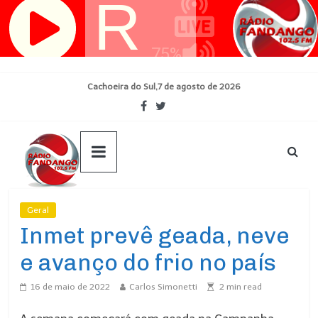
Pular
para
o
conteúdo
Cachoeira do Sul,7 de agosto de 2026
Geral
Ultimas Noticias
Inmet prevê geada, neve
e avanço do frio no país
16 de maio de 2022
Carlos Simonetti
2
min read