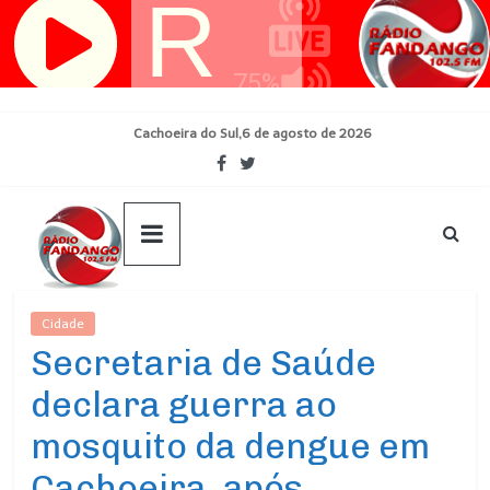
Pular
para
o
conteúdo
Cachoeira do Sul,6 de agosto de 2026
Cidade
Ultimas Noticias
Secretaria de Saúde
declara guerra ao
mosquito da dengue em
Cachoeira, após