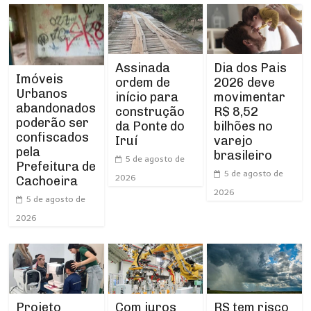
Assinada
Dia dos Pais
Imóveis
ordem de
2026 deve
Urbanos
início para
movimentar
abandonados
construção
R$ 8,52
poderão ser
da Ponte do
bilhões no
confiscados
Iruí
varejo
pela
brasileiro
5 de agosto de
Prefeitura de
5 de agosto de
2026
Cachoeira
2026
5 de agosto de
2026
Projeto
RS tem risco
Com juros