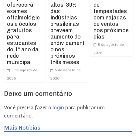
oferecerá
de
altos, 39%
exames
tempestades
das
oftalmológic
com rajadas
indústrias
os e óculos
de ventos
brasileiras
gratuitos
nos próximos
preveem
para
dias
aumento do
estudantes
endividament
5 de agosto de
do 1º ano da
o nos
2026
rede
próximos
municipal
três meses
5 de agosto de
5 de agosto de
2026
2026
Deixe um comentário
Você precisa fazer o
login
para publicar um
comentário.
Mais Notícias