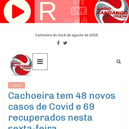
Pular
para
o
conteúdo
Cachoeira do Sul,6 de agosto de 2026
Cidade
Ultimas Noticias
Cachoeira tem 48 novos
casos de Covid e 69
recuperados nesta
sexta-feira