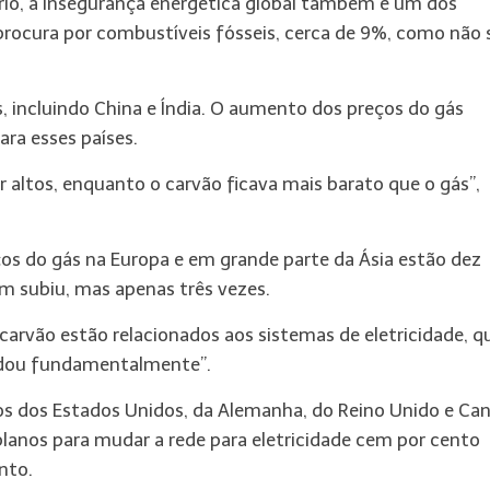
ório, a insegurança energética global também é um dos
rocura por combustíveis fósseis, cerca de 9%, como não 
 incluindo China e Índia. O aumento dos preços do gás
ara esses países.
 altos, enquanto o carvão ficava mais barato que o gás”,
os do gás na Europa e em grande parte da Ásia estão dez
m subiu, mas apenas três vezes.
carvão estão relacionados aos sistemas de eletricidade, q
udou fundamentalmente”.
os dos Estados Unidos, da Alemanha, do Reino Unido e Ca
planos para mudar a rede para eletricidade cem por cento
nto.