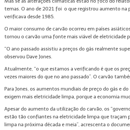
Mas se as alterações climáticas estão no foco do relat
temas. O ano de 2021 foi o que registrou aumento na p
verificava desde 1985.
O maior consumo de carvão ocorreu em países asiáticos,
tornou o carvão uma fonte mais viável de eletricidade p
“O ano passado assistiu a preços do gás realmente super
observou Dave Jones.
Atualmente, “o que estamos a verificando é que os preç
vezes maiores do que no ano passado”. O carvão també
Para Jones, os aumentos mundiais de preço do gás e do 
exigem mais eletricidade limpa, porque a economia m
Apesar do aumento da utilização do carvão, os “govern
estão tão confiantes na eletricidade limpa que traçam 
limpa na próxima década e meia”, acrescenta o docume