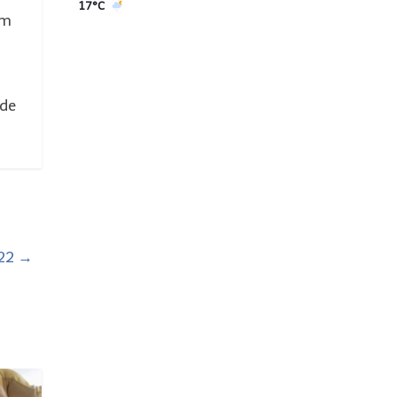
17°C
am
 de
022
→