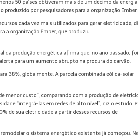
menos 50 países obtiveram mais de um décimo da energia
ório produzido por pesquisadores para a organização Ember.
ursos cada vez mais utilizados para gerar eletricidade, di
ara a organização Ember, que produziu
.
 da produção energética afirma que, no ano passado, fo
s alerta para um aumento abrupto na procura do carvão.
para 38%, globalmente. A parcela combinada eólica-solar
de de menor custo”, comparando com a produção de eletric
idade “integrá-las em redes de alto nível”, diz o estudo. P
 de sua eletricidade a partir desses recursos de
rá remodelar o sistema energético existente já começou. N