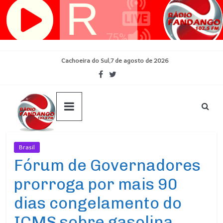
Pular
para
o
conteúdo
Cachoeira do Sul,7 de agosto de 2026
Brasil
Ultimas Noticias
Fórum de Governadores
prorroga por mais 90
dias congelamento do
ICMS sobre gasolina