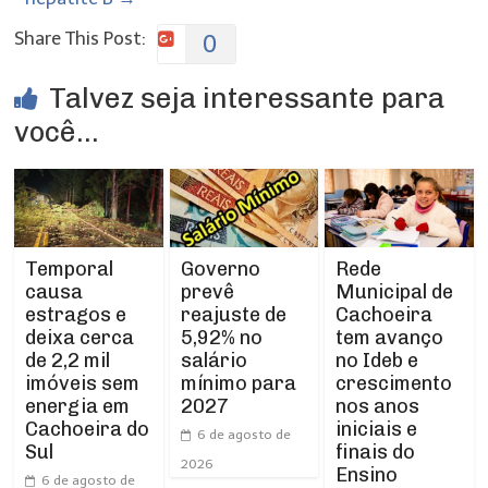
Share This Post:
0
Talvez seja interessante para
você...
Temporal
Rede
Governo
causa
Municipal de
prevê
estragos e
Cachoeira
reajuste de
deixa cerca
tem avanço
5,92% no
de 2,2 mil
no Ideb e
salário
imóveis sem
crescimento
mínimo para
energia em
nos anos
2027
Cachoeira do
iniciais e
6 de agosto de
Sul
finais do
2026
Ensino
6 de agosto de