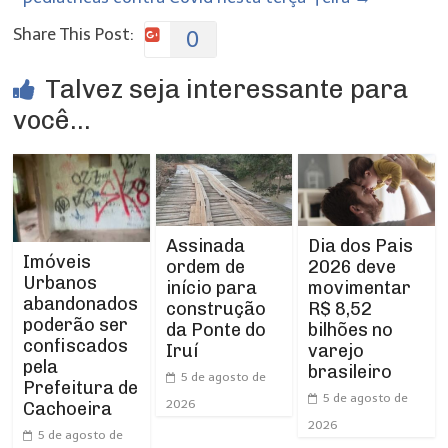
Share This Post:
0
Talvez seja interessante para
você...
Assinada
Dia dos Pais
Imóveis
ordem de
2026 deve
Urbanos
início para
movimentar
abandonados
construção
R$ 8,52
poderão ser
da Ponte do
bilhões no
confiscados
Iruí
varejo
pela
brasileiro
5 de agosto de
Prefeitura de
5 de agosto de
2026
Cachoeira
2026
5 de agosto de