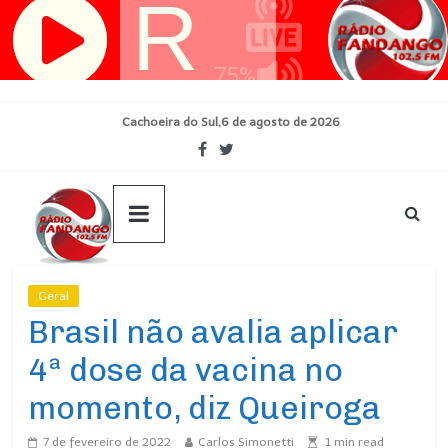
Pular
para
o
conteúdo
Cachoeira do Sul,6 de agosto de 2026
Geral
Ultimas Noticias
Brasil não avalia aplicar
4ª dose da vacina no
momento, diz Queiroga
7 de fevereiro de 2022
Carlos Simonetti
1
min read