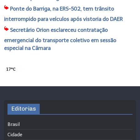
Ponte do Barriga, na ERS-502, tem trânsito
interrompido para veículos após vistoria do DAER
Secretário Orion esclareceu contratação
emergencial do transporte coletivo em sessão
especial na Câmara
17°C
Editorias
Brasil
Cidade