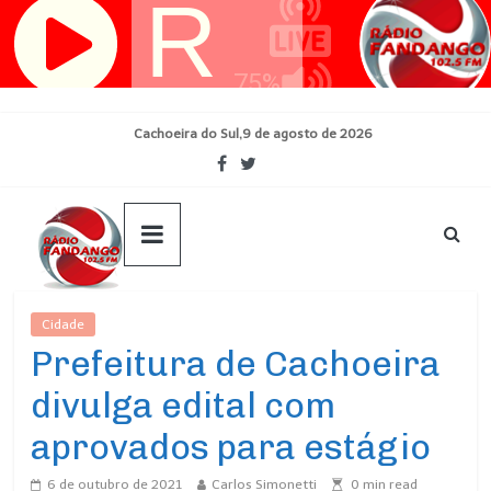
Pular
para
o
conteúdo
Cachoeira do Sul,9 de agosto de 2026
Cidade
Ultimas Noticias
Prefeitura de Cachoeira
divulga edital com
aprovados para estágio
6 de outubro de 2021
Carlos Simonetti
0
min read