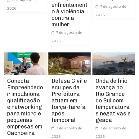
enfrentament
7 de agosto de
2026
o à violência
2026
contra a
mulher
7 de agosto de
2026
Conecta
Defesa Civil e
Onda de frio
Empreendedo
equipes da
avança no
r impulsiona
Prefeitura
Rio Grande
qualificação
atuam em
do Sul com
e networking
força-tarefa
temperatura
para micro e
após
s negativas e
pequenas
temporal
geada
empresas em
7 de agosto de
7 de agosto de
Cachoeira
2026
2026