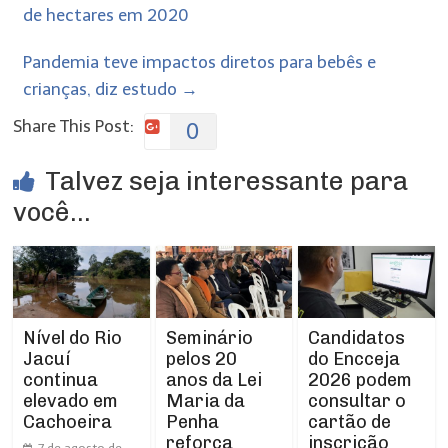
de hectares em 2020
Pandemia teve impactos diretos para bebês e
crianças, diz estudo
→
Share This Post:
0
Talvez seja interessante para
você...
Nível do Rio
Seminário
Candidatos
Jacuí
pelos 20
do Encceja
continua
anos da Lei
2026 podem
elevado em
Maria da
consultar o
Cachoeira
Penha
cartão de
reforça
inscrição
7 de agosto de