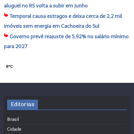
aluguel no RS volta a subir em junho
Temporal causa estragos e deixa cerca de 2,2 mil
imóveis sem energia em Cachoeira do Sul
Governo prevê reajuste de 5,92% no salário mínimo
para 2027
8°C
Editorias
Brasil
Cidade