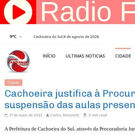
Pular
para
o
conteúdo
9°C
Cachoeira do Sul,8 de agosto de 2026
INÍCIO
ULTIMAS NOTICIAS
CIDADE
Cidade
Ultimas Noticias
Cachoeira justifica à Procu
suspensão das aulas presen
27 de maio de 2021
Carlos Simonetti
0
min read
A Prefeitura de Cachoeira do Sul, através da Procuradoria Jur