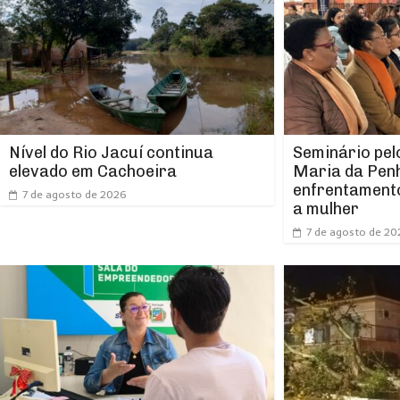
Nível do Rio Jacuí continua
Seminário pel
elevado em Cachoeira
Maria da Pen
enfrentamento
7 de agosto de 2026
a mulher
7 de agosto de 20