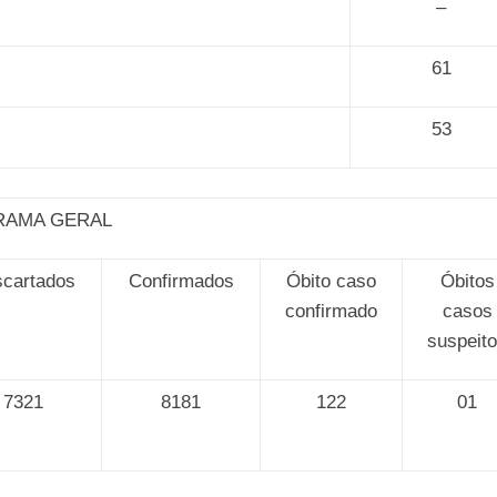
–
61
53
RAMA GERAL
cartados
Confirmados
Óbito caso
Óbitos
confirmado
casos
suspeit
7321
8181
122
01