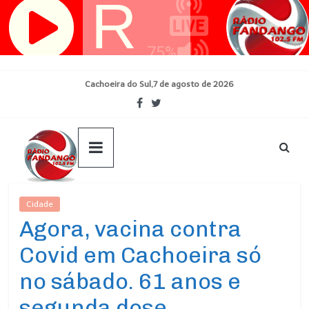
Pular
para
o
conteúdo
Cachoeira do Sul,7 de agosto de 2026
Cidade
Agora, vacina contra
Covid em Cachoeira só
no sábado. 61 anos e
segunda dose