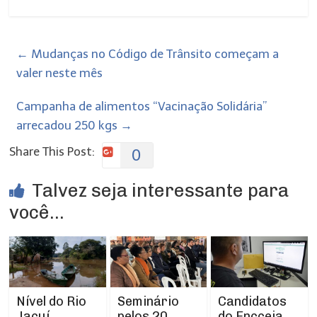
←
Mudanças no Código de Trânsito começam a
valer neste mês
Campanha de alimentos “Vacinação Solidária”
arrecadou 250 kgs
→
Share This Post:
0
Talvez seja interessante para
você...
Nível do Rio
Seminário
Candidatos
Jacuí
pelos 20
do Encceja