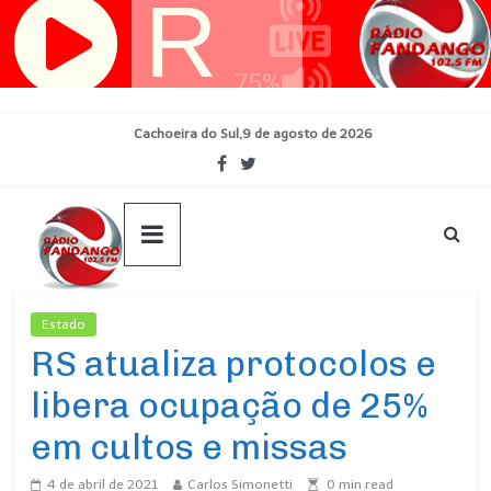
Pular
para
o
conteúdo
Cachoeira do Sul,9 de agosto de 2026
Estado
Ultimas Noticias
RS atualiza protocolos e
libera ocupação de 25%
em cultos e missas
4 de abril de 2021
Carlos Simonetti
0
min read