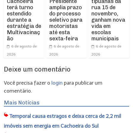
Presidente
tipuanas da
Cachoeira
amplia prazo
rua 15 de
terá turno
do processo
novembro,
estendido
seletivo para
ganham nova
durante a
motoristas
vida em
estratégia de
até esta
escolas
Multivacinaç
sexta-feira
municipais
ão
6 de agosto de
6 de agosto de
6 de agosto de
2026
2026
2026
Deixe um comentário
Você precisa fazer o
login
para publicar um
comentário.
Mais Notícias
Temporal causa estragos e deixa cerca de 2,2 mil
imóveis sem energia em Cachoeira do Sul