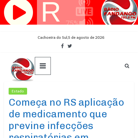
Pular
para
o
conteúdo
Cachoeira do Sul,5 de agosto de 2026
Estado
Ultimas Noticias
Começa no RS aplicação
de medicamento que
previne infecções
respiratórias em