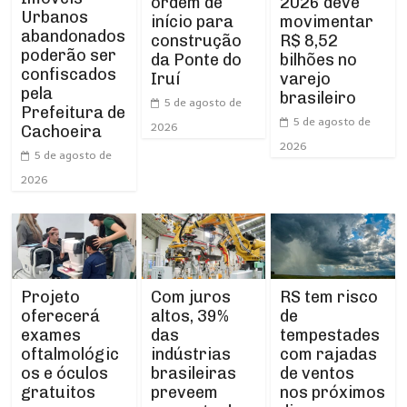
ordem de
2026 deve
Urbanos
início para
movimentar
abandonados
construção
R$ 8,52
poderão ser
da Ponte do
bilhões no
confiscados
Iruí
varejo
pela
brasileiro
5 de agosto de
Prefeitura de
5 de agosto de
2026
Cachoeira
2026
5 de agosto de
2026
Projeto
RS tem risco
Com juros
oferecerá
de
altos, 39%
exames
tempestades
das
oftalmológic
com rajadas
indústrias
os e óculos
de ventos
brasileiras
gratuitos
nos próximos
preveem