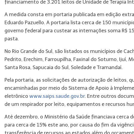
financiamento de 3.201 leitos de Unidade de Terapia Int
A medida consta em portaria publicada em edição extr
Eduardo Pazuello. A portaria lista cerca de 150 municíp
governo federal para custear as internações soma R$ 15
pasta.
No Rio Grande do Sul, são listados os municípios de Cac
Pedrito, Erechim, Farroupilha, Faxinal do Soturno, Ijuí, 
Santa Rosa, Sapucaia do Sul, Soledade e Tramandaí.
Pela portaria, as solicitações de autorização de leitos,
encaminhadas por meio do Sistema de Apoio à Implement
eletrônico
www.saips.saude.gov.br
. Entre outros docum
de um respirador por leito, equipamentos e recursos hu
Até dezembro, o Ministério da Saúde financiava cerca d
para cerca de 15% este ano, por causa do fim da vigênc
transferência de recursos ao estados além do orçamento