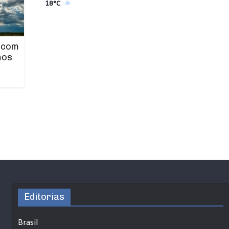
18°C
 com
mos
Editorias
Brasil