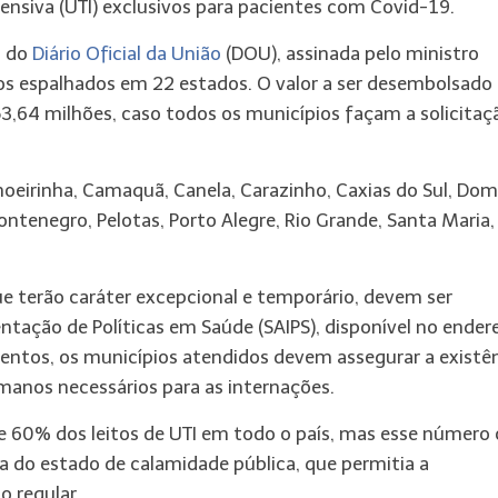
ensiva (UTI) exclusivos para pacientes com Covid-19.
a do
Diário Oficial da União
(DOU), assinada pelo ministro
ios espalhados em 22 estados. O valor a ser desembolsado
3,64 milhões, caso todos os municípios façam a solicitaç
hoeirinha, Camaquã, Canela, Carazinho, Caxias do Sul, Dom
Montenegro, Pelotas, Porto Alegre, Rio Grande, Santa Maria,
 que terão caráter excepcional e temporário, devem ser
ação de Políticas em Saúde (SAIPS), disponível no ender
entos, os municípios atendidos devem assegurar a existê
manos necessários para as internações.
e 60% dos leitos de UTI em todo o país, mas esse número 
ia do estado de calamidade pública, que permitia a
 regular.