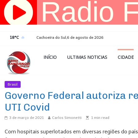
Pular
para
o
conteúdo
18°C
Cachoeira do Sul,6 de agosto de 2026
INÍCIO
ULTIMAS NOTICIAS
CIDADE
Brasil
Ultimas Noticias
Governo Federal autoriza re
UTI Covid
3 de março de 2021
Carlos Simonetti
1
min read
Com hospitais superlotados em diversas regiões do país,