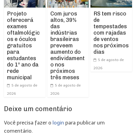
Projeto
RS tem risco
Com juros
oferecerá
de
altos, 39%
exames
tempestades
das
oftalmológic
com rajadas
indústrias
os e óculos
de ventos
brasileiras
gratuitos
nos próximos
preveem
para
dias
aumento do
estudantes
endividament
5 de agosto de
do 1º ano da
o nos
2026
rede
próximos
municipal
três meses
5 de agosto de
5 de agosto de
2026
2026
Deixe um comentário
Você precisa fazer o
login
para publicar um
comentário.