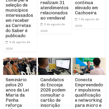
realizam 31
continua
seleção de
atendimentos
elevado em
municípios
relacionados
Cachoeira
interessados
ao vendaval
7 de agosto de
em receber
9 de agosto de
as Carretas
2026
do Saber é
2026
publicado
9 de agosto de
2026
Seminário
Conecta
Candidatos
pelos 20
Empreendedo
do Encceja
anos da Lei
r impulsiona
2026 podem
Maria da
qualificação
consultar o
Penha
e networking
cartão de
reforça
para micro e
inscrição