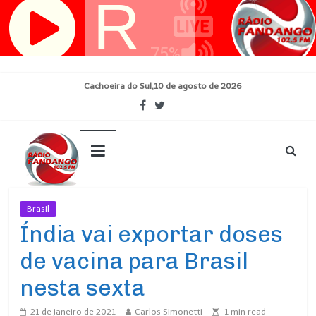
Pular
para
o
conteúdo
Cachoeira do Sul,10 de agosto de 2026
Brasil
Ultimas Noticias
Índia vai exportar doses
de vacina para Brasil
nesta sexta
21 de janeiro de 2021
Carlos Simonetti
1
min read