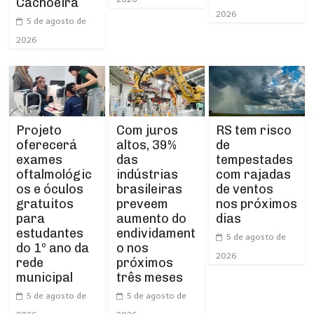
Cachoeira
2026
5 de agosto de
2026
Projeto
RS tem risco
Com juros
oferecerá
de
altos, 39%
exames
tempestades
das
oftalmológic
com rajadas
indústrias
os e óculos
de ventos
brasileiras
gratuitos
nos próximos
preveem
para
dias
aumento do
estudantes
endividament
5 de agosto de
do 1º ano da
o nos
2026
rede
próximos
municipal
três meses
5 de agosto de
5 de agosto de