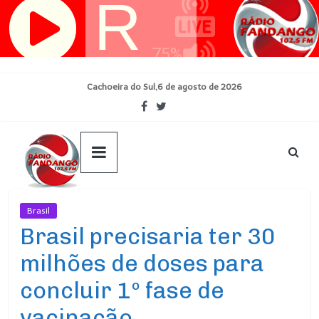
Pular
para
o
conteúdo
Cachoeira do Sul,6 de agosto de 2026
Brasil
Ultimas Noticias
Brasil precisaria ter 30
milhões de doses para
concluir 1º fase de
vacinação