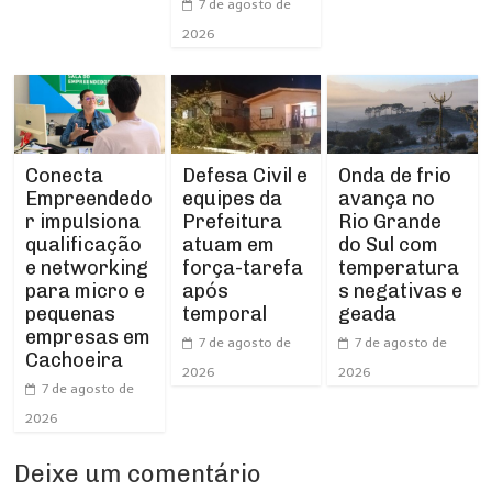
7 de agosto de
2026
Conecta
Defesa Civil e
Onda de frio
Empreendedo
equipes da
avança no
r impulsiona
Prefeitura
Rio Grande
qualificação
atuam em
do Sul com
e networking
força-tarefa
temperatura
para micro e
após
s negativas e
pequenas
temporal
geada
empresas em
7 de agosto de
7 de agosto de
Cachoeira
2026
2026
7 de agosto de
2026
Deixe um comentário