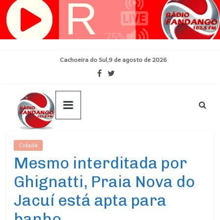
Pular
para
o
conteúdo
Cachoeira do Sul,9 de agosto de 2026
Cidade
Ultimas Noticias
Mesmo interditada por
Ghignatti, Praia Nova do
Jacuí está apta para
banho