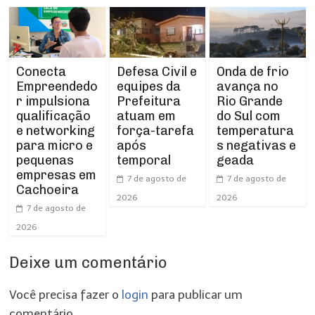
Conecta
Defesa Civil e
Onda de frio
Empreendedo
equipes da
avança no
r impulsiona
Prefeitura
Rio Grande
qualificação
atuam em
do Sul com
e networking
força-tarefa
temperatura
para micro e
após
s negativas e
pequenas
temporal
geada
empresas em
7 de agosto de
7 de agosto de
Cachoeira
2026
2026
7 de agosto de
2026
Deixe um comentário
Você precisa fazer o
login
para publicar um
comentário.