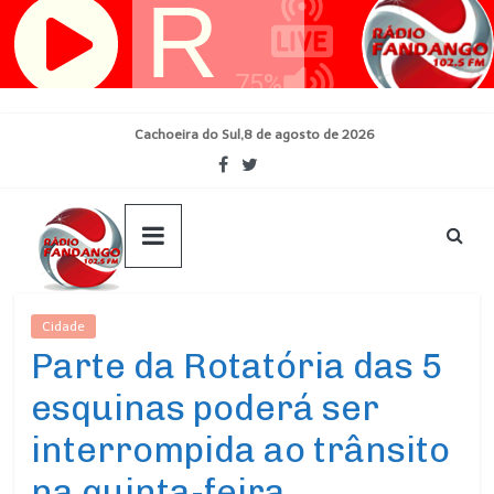
Pular
para
o
conteúdo
Cachoeira do Sul,8 de agosto de 2026
Cidade
Ultimas Noticias
Parte da Rotatória das 5
esquinas poderá ser
interrompida ao trânsito
na quinta-feira