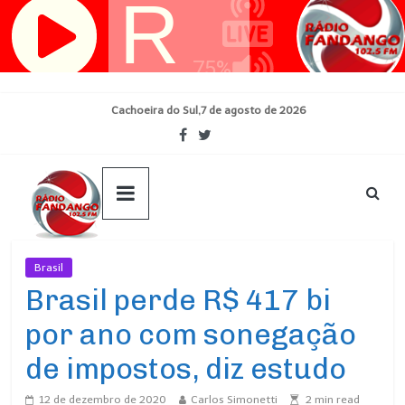
Pular
para
o
conteúdo
Cachoeira do Sul,7 de agosto de 2026
Brasil
Ultimas Noticias
Brasil perde R$ 417 bi
por ano com sonegação
de impostos, diz estudo
12 de dezembro de 2020
Carlos Simonetti
2
min read