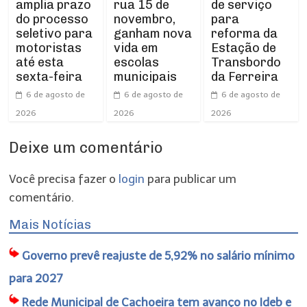
amplia prazo
rua 15 de
de serviço
do processo
novembro,
para
seletivo para
ganham nova
reforma da
motoristas
vida em
Estação de
até esta
escolas
Transbordo
sexta-feira
municipais
da Ferreira
6 de agosto de
6 de agosto de
6 de agosto de
2026
2026
2026
Deixe um comentário
Você precisa fazer o
login
para publicar um
comentário.
Mais Notícias
Governo prevê reajuste de 5,92% no salário mínimo
para 2027
Rede Municipal de Cachoeira tem avanço no Ideb e