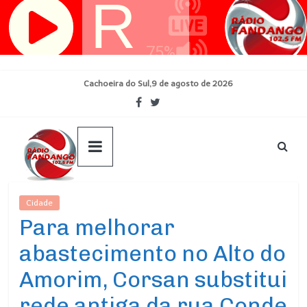
Pular
para
o
conteúdo
Cachoeira do Sul,9 de agosto de 2026
Cidade
Ultimas Noticias
Para melhorar
abastecimento no Alto do
Amorim, Corsan substitui
rede antiga da rua Conde