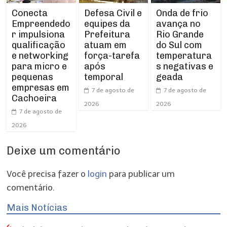
Conecta
Defesa Civil e
Onda de frio
Empreendedo
equipes da
avança no
r impulsiona
Prefeitura
Rio Grande
qualificação
atuam em
do Sul com
e networking
força-tarefa
temperatura
para micro e
após
s negativas e
pequenas
temporal
geada
empresas em
7 de agosto de
7 de agosto de
Cachoeira
2026
2026
7 de agosto de
2026
Deixe um comentário
Você precisa fazer o
login
para publicar um
comentário.
Mais Notícias