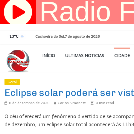
Pular
para
o
conteúdo
13°C
Cachoeira do Sul,7 de agosto de 2026
INÍCIO
ULTIMAS NOTICIAS
CIDADE
Geral
Ultimas Noticias
Eclipse solar poderá ser vi
8 de dezembro de 2020
Carlos Simonetti
0
min read
O céu oferecerá um fenômeno divertido de se acompan
de dezembro, um eclipse solar total acontecerá às 11h33