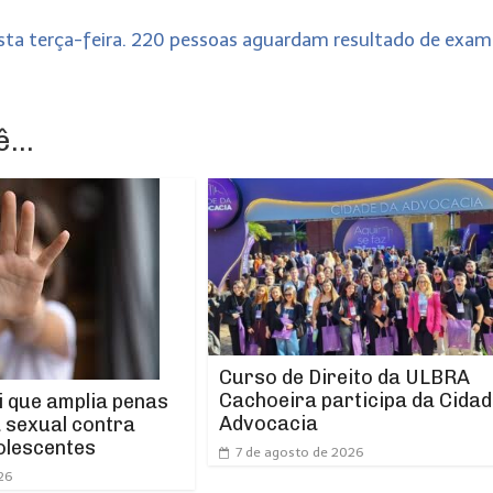
esta terça-feira. 220 pessoas aguardam resultado de exa
...
Curso de Direito da ULBRA
Cachoeira participa da Cidad
i que amplia penas
Advocacia
a sexual contra
olescentes
7 de agosto de 2026
26