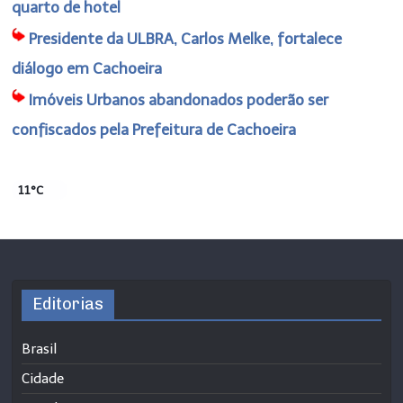
quarto de hotel
Presidente da ULBRA, Carlos Melke, fortalece
diálogo em Cachoeira
Imóveis Urbanos abandonados poderão ser
confiscados pela Prefeitura de Cachoeira
11°C
Editorias
Brasil
Cidade