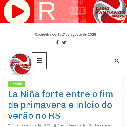
Pular
para
o
conteúdo
Cachoeira do Sul,7 de agosto de 2026
Estado
Ultimas Noticias
La Niña forte entre o fim
da primavera e início do
verão no RS
1 de dezembro de 2020
Carlos Simonetti
4
min read