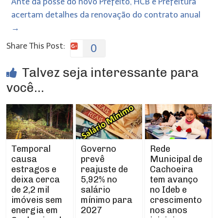
Ante da posse do novo Prefeito, HCB e Prefeitura
acertam detalhes da renovação do contrato anual
→
Share This Post:
0
Talvez seja interessante para
você...
Temporal
Rede
Governo
causa
Municipal de
prevê
estragos e
Cachoeira
reajuste de
deixa cerca
tem avanço
5,92% no
de 2,2 mil
no Ideb e
salário
imóveis sem
crescimento
mínimo para
energia em
nos anos
2027