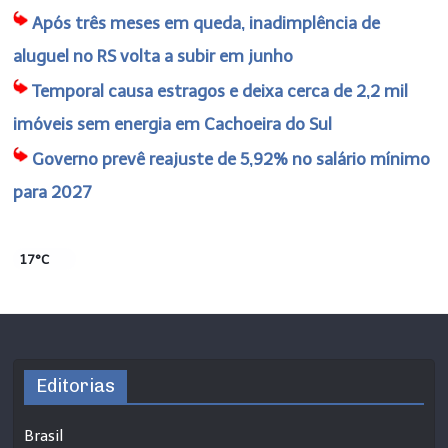
Após três meses em queda, inadimplência de
aluguel no RS volta a subir em junho
Temporal causa estragos e deixa cerca de 2,2 mil
imóveis sem energia em Cachoeira do Sul
Governo prevê reajuste de 5,92% no salário mínimo
para 2027
17°C
Editorias
Brasil