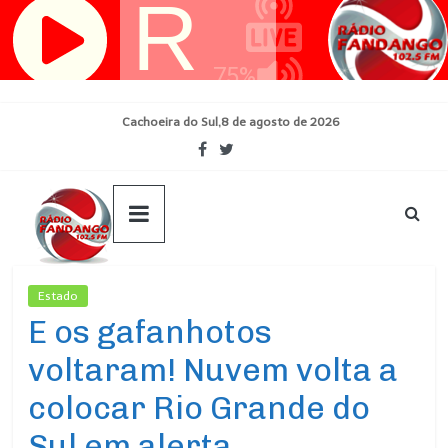
Pular
para
o
conteúdo
Cachoeira do Sul,8 de agosto de 2026
Estado
Ultimas Noticias
E os gafanhotos
voltaram! Nuvem volta a
colocar Rio Grande do
Sul em alerta