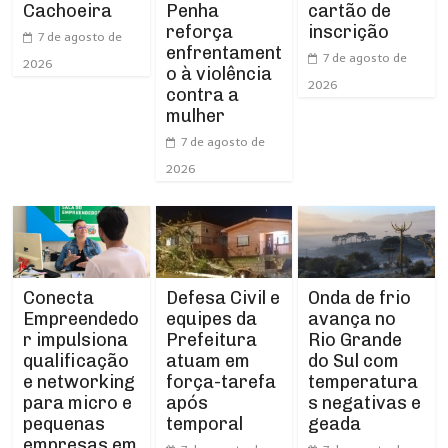
Cachoeira
Penha
cartão de
reforça
inscrição
7 de agosto de
enfrentament
7 de agosto de
2026
o à violência
2026
contra a
mulher
7 de agosto de
2026
Conecta
Defesa Civil e
Onda de frio
Empreendedo
equipes da
avança no
r impulsiona
Prefeitura
Rio Grande
qualificação
atuam em
do Sul com
e networking
força-tarefa
temperatura
para micro e
após
s negativas e
pequenas
temporal
geada
empresas em